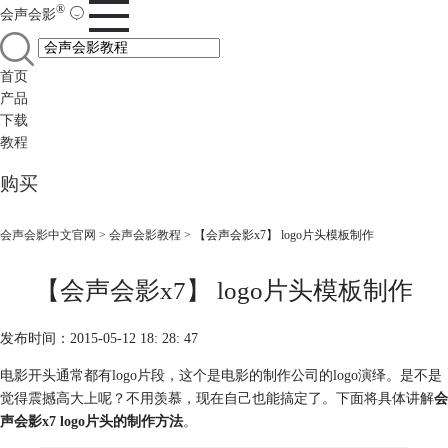
®
会声会影
首页
产品
下载
教程
购买
会声会影中文官网
>
会声会影教程
> 【会声会影x7】 logo片头模板制作
【会声会影x7】 logo片头模板制作
发布时间：2015-05-12 18: 28: 47
电影开头通常都有logo片段，这个是电影的制作公司的logo演绎。是不是
觉得震撼高大上呢？不用羡慕，现在自己也能搞定了。下面将具体讲解
会
声会影x7 logo片头的制作方法
。