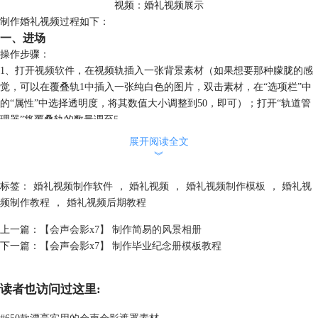
视频：婚礼视频展示
制作婚礼视频过程如下：
一、进场
操作步骤：
1、打开
视频软件
，在视频轨插入一张背景素材（如果想要那种朦胧的感
觉，可以在覆叠轨1中插入一张纯白色的图片，双击素材，在“选项栏”中
的“属性”中选择透明度，将其数值大小调整到50，即可）；打开“轨道管
理器”将覆叠轨的数量调至5
展开阅读全文
︾
标签：
婚礼视频制作软件
，
婚礼视频
，
婚礼视频制作模板
，
婚礼视
频制作教程
，
婚礼视频后期教程
上一篇：
【会声会影x7】 制作简易的风景相册
下一篇：
【会声会影x7】 制作毕业纪念册模板教程
读者也访问过这里:
#
650款漂亮实用的会声会影遮罩素材