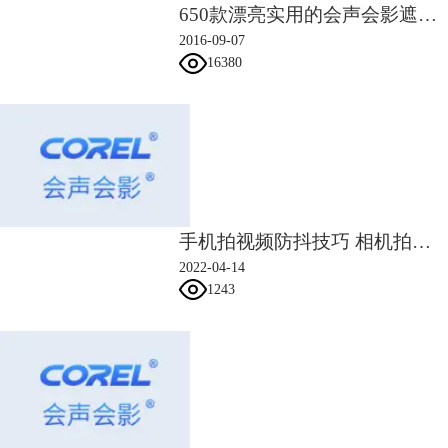
650款漂亮实用的会声会影遮罩素材
2016-09-07
16380
图三：设置透明度以后的效果图
2、在覆叠轨4跟覆叠轨5中，分别插入两张纯色的素材，在覆叠轨2和覆叠
轨3中分被插入两张图片素材，将四张素材大小调到一致，并按照下图的
方式摆放。
手机拍视频防抖技巧 相机拍视频怎么防抖
2022-04-14
1243