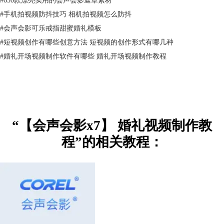
#
手机拍视频防抖技巧 相机拍视频怎么防抖
#
会声会影可乐戒指甜蜜婚礼模板
图一：婚礼视频效果图
#
​短视频创作有哪些创意方法 短视频的创作形式有哪几种
#
婚礼开场视频制作软件有哪些 婚礼开场视频制作教程
图二：透明度设置
“【会声会影x7】 婚礼视频制作教
程”的相关教程：