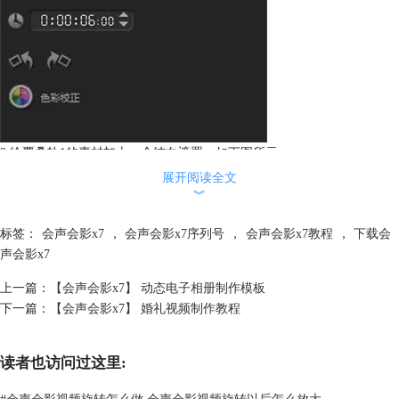
3.给覆叠轨1的素材加上一个纯白遮罩，如下图所示。
展开阅读全文
︾
标签：
会声会影x7
，
会声会影x7序列号
，
会声会影x7教程
，
下载会
声会影x7
上一篇：
【会声会影x7】 动态电子相册制作模板
下一篇：
【会声会影x7】 婚礼视频制作教程
4.然后选择滤镜中的画中画滤镜，将其拖至覆叠轨1的素材上，如下图所
读者也访问过这里:
示。
#
会声会影视频旋转怎么做 会声会影视频旋转以后怎么放大