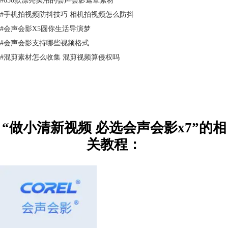
#
手机拍视频防抖技巧 相机拍视频怎么防抖
#
会声会影X5圆你生活导演梦
#
会声会影支持哪些视频格式
#
混剪素材怎么收集 混剪视频算侵权吗
4、在覆叠轨1中插入一个蓝色的色块，同样为其添加“修剪”滤镜，点
击“自定义滤镜”，在弹出的对话框中，将起始帧放在画面的左侧，设置参
数如下：第一帧的参数为：宽度：5%，高度：100%；在1.01秒的时候插
“做小清新视频 必选会声会影x7”的相
入一个关键帧，参数同最后一帧一样：宽度、高度都为100%
关教程：