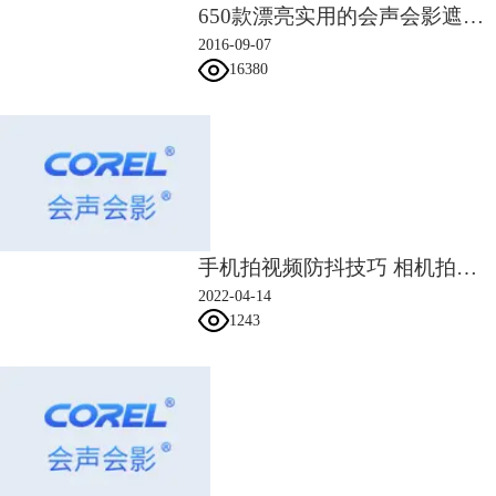
650款漂亮实用的会声会影遮罩素材
5、在覆叠轨2中插入一个红色的色块，将色块往后偏移10帧，然后复制蓝
2016-09-07
色色块的属性，随后粘贴可选属性中的滤镜即可
16380
6、色块设置后以后，点击“标题”按钮，开始添加文字
1）双击屏幕，分开输入两行文字，字体设置为“Verdana”，动画—弹出—
文本—长，点击确定
2）将鼠标移至覆叠轨5中，然后再次点击标题按钮，在屏幕中输入文字，
设置字体为：Utsaah，动画设置也是：弹出—文本—长，点击确定
手机拍视频防抖技巧 相机拍视频怎么防抖
2022-04-14
1243
7、最终效果如下