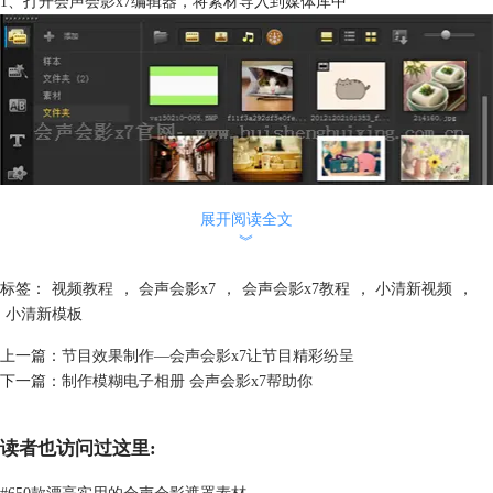
1、打开
会声会影x7
编辑器，将素材导入到媒体库中
展开阅读全文
︾
2、打开轨道编辑器，将覆叠轨的数量调整到7
标签：
视频教程
，
会声会影x7
，
会声会影x7教程
，
小清新视频
，
3、首先在时间轨道上插入一个白色的色块，为其添加“修剪”滤镜，点击
小清新模板
会声会影“自定义滤镜”，在弹出的对话框中，将起始帧放在画面的左侧，
设置参数如下：
上一篇：
节目效果制作—会声会影x7让节目精彩纷呈
1）第一帧的参数为：宽度：5%，高度：100%，
下一篇：
制作模糊电子相册 会声会影x7帮助你
2）在1.13秒的时候插入一个关键帧，宽度：100%，高度：100%
3）在2.17秒的饿时候插入一个关键帧，两者的数值都是100%，只需将中
心点的位置移到一下，漏出点黑色的底即可
读者也访问过这里:
#
650款漂亮实用的会声会影遮罩素材