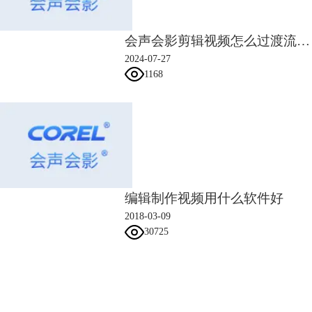
会声会影剪辑视频怎么过渡流畅 会声会影剪辑视频怎么换片头
图片3
3.在覆叠轨3上加上图4所示的素材，右击设置自定义动作。第一帧，将位
2024-07-27
置X轴数值改为1，Y轴数值改为0，大小X轴数值改为111，Y轴数值改为
1168
107，如图5所示；在00:05的地方设置第二帧，将大小X轴数值改为107，
如图6所示；在00:14的地方设置第三帧，参数参考第二帧；在00:24的地
方设置第四帧，将大小X轴数值调整为115，如图7所示；复制第四帧参数
到最后一帧，然后点击确定。
编辑制作视频用什么软件好
2018-03-09
30725
会声会影指南