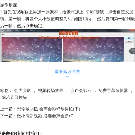
操作步骤：
1.首先在视频轨上添加一张素材，给素材加上“平均”滤镜，点击自定义滤
镜。第一帧，将发个大小数值调整为8，如图1所示；然后复制第一帧到最
后一帧，然后点击确定。
展开阅读全文
︾
标签：
会声会影
，
视频转场效果
，
会声会影x7
，
免费字幕编辑器
，
综艺节目片头
图片1
2.在覆叠轨2上加上纯白图片，右击素材，设置自定义滤镜。第一帧，将
上一篇：
想珍藏回忆 会声会影x7帮你忙(下)
位置X轴数值调整为0，Y轴数值调整为-38，大小X轴数值调整为2，Y轴
下一篇：
做小清新视频 必选会声会影x7
数值调整为91，阻光度为0，如图2所示；在00:07的地方设置第二帧，参
数参考第一帧；在00:08的地方设置第三帧，参数复制第一帧，阻光度改
为100，如图3所示；在01:06的地方设置第四帧，参数参考第三帧；在
读者也访问过这里: