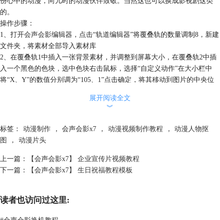
份心中的动漫，向儿时的动漫伙伴致敬。当然这也可以换成影视剧这类
的。
操作步骤：
1、打开
会声会影
编辑器，点击“轨道编辑器”将覆叠轨的数量调制8，新建
文件夹，将素材全部导入素材库
2、在覆叠轨1中插入一张背景素材，并调整到屏幕大小，在覆叠轨2中插
入一个黑色的色块，选中色块右击鼠标，选择“自定义动作”在大小栏中
将“X、Y”的数值分别调为“105、1”点击确定，将其移动到图片的中央位
置
展开阅读全文
︾
标签：
动漫制作
，
会声会影x7
，
动漫视频制作教程
，
动漫人物抠
图
，
动漫片头
上一篇：
【会声会影x7】 企业宣传片视频教程
下一篇：
【会声会影x7】 生日祝福教程模板
读者也访问过这里:
#
会声会影换机教程