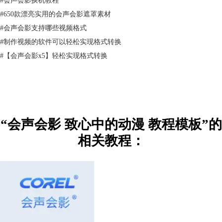
#
650款漂亮实用的会声会影遮罩素材
#
会声会影支持哪些视频格式
#
制作视频的软件可以轻松实现格式转换
#
【会声会影x5】轻松实现格式转换
图1：会声会影素材自定义设置
3、在覆叠轨2和3中分别插入黑色的色块，调整大小为背景图片的一半，
分别放置在上下部分
“会声会影 致心中的动漫 教程模板”的
4、随后为两个色块添加会声会影滤镜中的“修剪”，点击“自定义”，在10
帧，2’20、3’05的位置分别插入一个关键帧，第一帧的宽高都为100%，
相关教程：
第二帧，第三帧的宽高分别为“100%、60%”第四帧和最后一帧宽高分别
为“100%、40%”，记住要移动中心点，使色块的上下端与背景一致