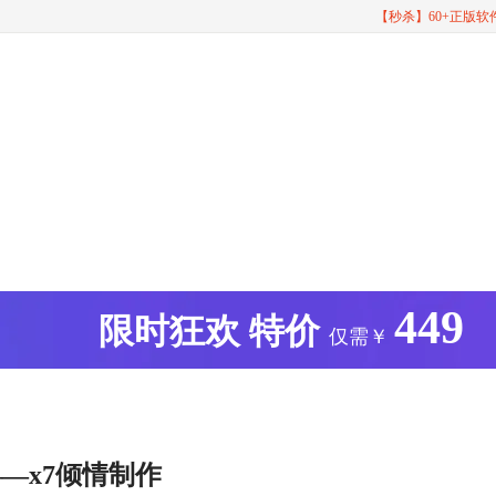
【秒杀】60+正版
449
版
限时狂欢
特价
仅需￥
—x7倾情制作