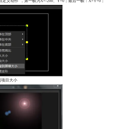
定义动作”，第一帧为X=-200、Y=0；最后一帧：X=Y=0；
到项目大小