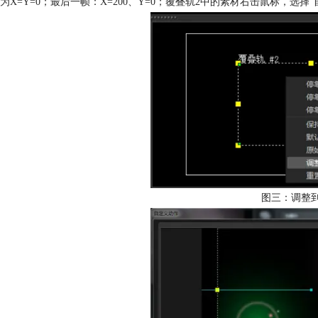
为X=Y=0；最后一帧：X=200、Y=0；覆叠轨2中的素材右击鼠标，选择“自
图三：调整