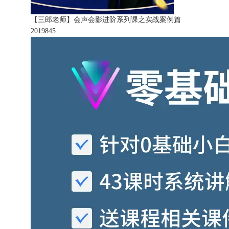
【三郎老师】会声会影进阶系列课之实战案例篇
201984
5