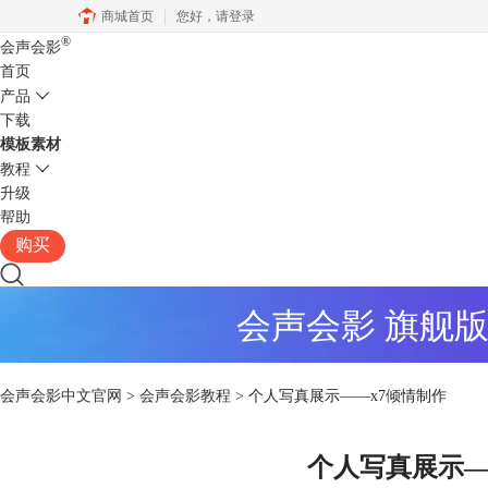
商城首页
您好，
请登录
®
会声会影
首页
产品
下载
模板素材
教程
升级
帮助
购买
会声会影 旗舰
会声会影中文官网
>
会声会影教程
> 个人写真展示——x7倾情制作
个人写真展示—