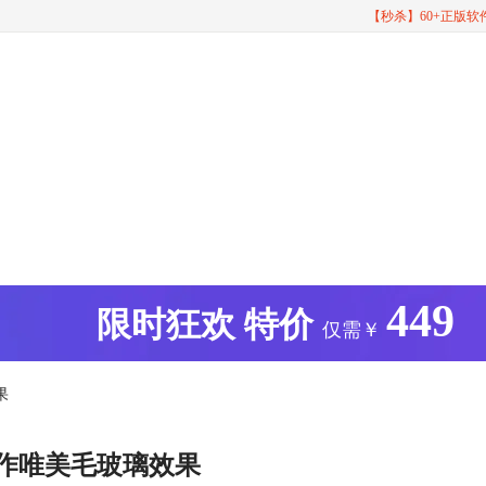
【秒杀】60+正版
449
版
限时狂欢
特价
仅需￥
果
制作唯美毛玻璃效果