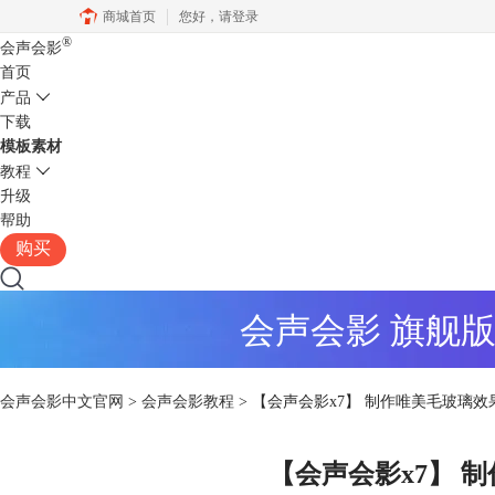
商城首页
您好，
请登录
®
会声会影
首页
产品
下载
模板素材
教程
升级
帮助
购买
会声会影 旗舰
会声会影中文官网
>
会声会影教程
> 【会声会影x7】 制作唯美毛玻璃效
【会声会影x7】 