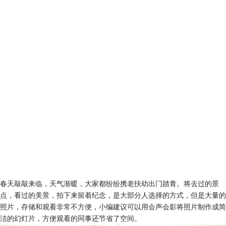
春天敲敲来临，天气渐暖，大家都纷纷携老扶幼出门踏青。将去过的景
点，看过的美景，拍下来留着纪念，是大部分人选择的方式，但是大量的
照片，存储和观看非常不方便，小编建议可以用
会声会影
将照片制作成简
洁的幻灯片，方便观看的同事还节省了空间。