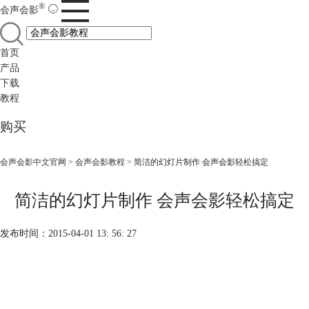
®
会声会影
首页
产品
下载
教程
购买
会声会影中文官网
>
会声会影教程
> 简洁的幻灯片制作 会声会影轻松搞定
简洁的幻灯片制作 会声会影轻松搞定
发布时间：2015-04-01 13: 56: 27