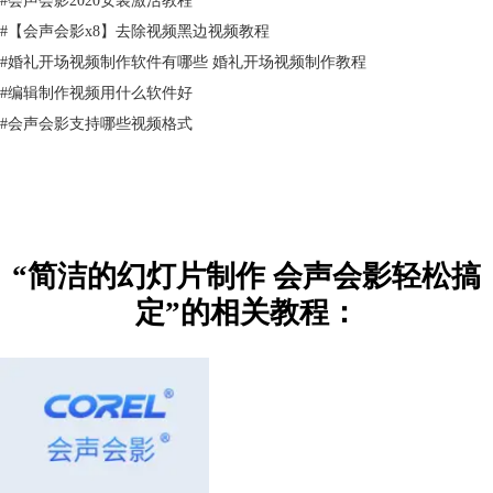
#
【会声会影x8】去除视频黑边视频教程
#
婚礼开场视频制作软件有哪些 婚礼开场视频制作教程
#
编辑制作视频用什么软件好
#
会声会影支持哪些视频格式
图片1：插入素材1
2.接下来的素材，是两半素材向上和向下出现屏幕上，所以覆叠轨4、5上
插入图2所示的素材，先给素材加上“修剪”滤镜，一个修剪左半边，一个
“简洁的幻灯片制作 会声会影轻松搞
修剪右半边，分别如图3、4所示。
定”的相关教程：