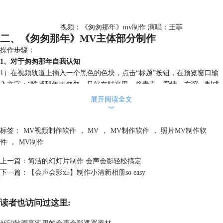
视频：《匆匆那年》mv制作 演唱：王菲
二、《匆匆那年》MV主体部分制作
操作步骤：
1、对于匆匆那年自我认知
1）在视频轨道上插入一个黑色的色块，点击“标题”按钮，在预览窗口输
入文字：“唯感那年太匆匆，只好在时光里，将青春、爱情、友谊，制成
标本，一生不放”。
展开阅读全文
2）双击标题素材，设置其标题动画为：弹出特效。
︾
3）在视频轨中插入一张渐变的背景素材，在覆叠轨1中插入一张头像，选
中头像右击鼠标选择“自定义动作”，设置参数为如下，第一帧位置参数：
标签：
MV视频制作软件
，
MV
，
MV制作软件
，
照片MV制作软
X=134，Y=-5；在10帧插入关键帧，位置参数：X=64，Y=-5；末尾帧参
件
，
MV制作
数同10帧一样，三个关键帧都将边框边界尺寸设置为1；模糊值也为1；设
上一篇：
简洁的幻灯片制作 会声会影轻松搞定
置完点击“确定”，如图所示
下一篇：
【会声会影x5】制作小清新相册so easy
读者也访问过这里:
#
650款漂亮实用的会声会影遮罩素材