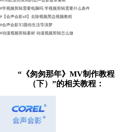
#
学视频剪辑需要电脑吗 学视频剪辑需要什么条件
#
【会声会影x8】去除视频黑边视频教程
#
会声会影X5圆你生活导演梦
#
动漫视频剪辑素材 动漫视频剪辑怎么做
“《匆匆那年》MV制作教程
（下）”的相关教程：
图1：渐变效果设置
4）插入5张类似的素材，然后复制第一张的属性，选中后五张，右击鼠标
选中“粘贴所有属性”，效果如图所示