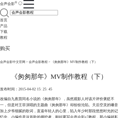
®
会声会影
首页
产品
下载
教程
购买
会声会影中文官网
>
会声会影教程
> 《匆匆那年》MV制作教程（下）
《匆匆那年》MV制作教程（下）
发布时间：2015-04-02 15: 25: 45
改编自九夜茴同名小说的《匆匆那年》，虽然观影人对该片评价褒贬不
一，但是对王菲演唱的主题曲《匆匆那年》却纷纷沦陷。天后空灵的嗓音
加上夕爷细腻的歌词，直逼年轻人的心里，陷入年少时那段悠悠时光的记
忆中。小编也是这首歌的拥护者，刚好要写
会声会影x7
教程，那小编就私