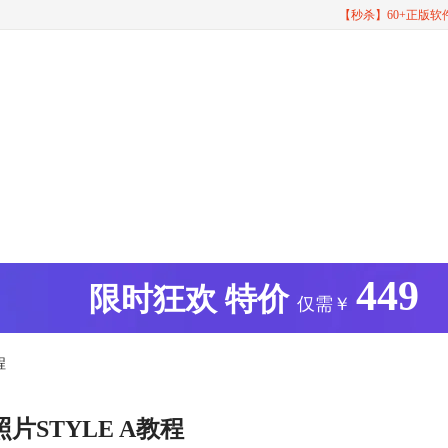
【秒杀】60+正版
449
版
限时狂欢
特价
仅需￥
程
片STYLE A教程