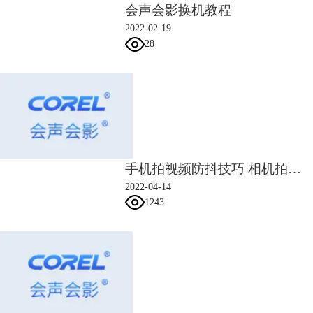
会声会影换机教程
2022-02-19
28
手机拍视频防抖技巧 相机拍视频怎么防抖
2022-04-14
1243
图3：登录效果
1）在视频轨道上添加一张背景色块，男生的话可以选择蓝色、灰色，女
生则可以选择红粉黄为主色调。在色块的下方添加一张光效素材，双击遮
罩效果选择色度键。