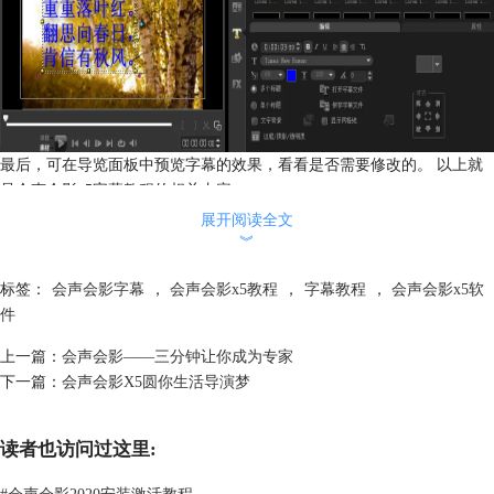
最后，可在导览面板中预览字幕的效果，看看是否需要修改的。 以上就
是会声会影x5字幕教程的相关内容。
更多关于会声会影软件的内容，可以到
会声会影中文官网
查看。
展开阅读全文
︾
标签：
会声会影字幕
，
会声会影x5教程
，
字幕教程
，
会声会影x5软
件
上一篇：
会声会影——三分钟让你成为专家
下一篇：
会声会影X5圆你生活导演梦
读者也访问过这里:
#
会声会影2020安装激活教程