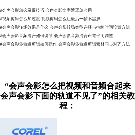
#
会声会影怎么录屏技巧 会声会影文字遮罩怎么用
#
视频剪辑怎么加过渡 视频剪辑怎么让最后一帧不黑屏
#
会声会影转场效果是什么 会声会影转场类型选择与持续时间设置方法
#
会声会影音频混合如何调节 会声会影音频混合声道平衡调整
#
会声会影多轨道剪辑如何操作 会声会影多轨道剪辑素材同步对齐方法
图3：插入音频
如果视频要搭配多个音频，比如旁白+背景音乐等，可分别将其放入声音
与音乐轨道中。当然，也可以通过新建声音轨道的方式，为视频搭配多个
“会声会影怎么把视频和音频合起来
音频文件。
会声会影下面的轨道不见了”的相关教
声音与音乐轨道均会显示音频的波形显示，从波形显示可观察到音调的高
低。
程：