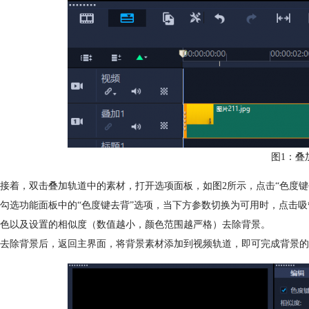
图1：叠
接着，双击叠加轨道中的素材，打开选项面板，如图2所示，点击“色度键
勾选功能面板中的“色度键去背”选项，当下方参数切换为可用时，点击
色以及设置的相似度（数值越小，颜色范围越严格）去除背景。
去除背景后，返回主界面，将背景素材添加到视频轨道，即可完成背景的