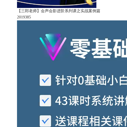
【三郎老师】会声会影进阶系列课之实战案例篇
201938
5