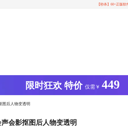
【秒杀】60+正版
449
版
限时狂欢
特价
仅需￥
影抠图后人物变透明
会声会影抠图后人物变透明