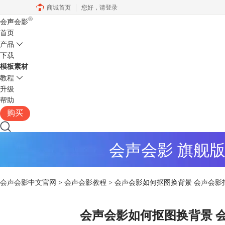
商城首页
您好，
请登录
®
会声会影
首页
产品
下载
模板素材
教程
升级
帮助
购买
会声会影 旗舰
会声会影中文官网
>
会声会影教程
> 会声会影如何抠图换背景 会声会
会声会影如何抠图换背景 