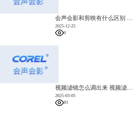
习会声会影软件的操作，同样可以使用网站提供的初级与中级教程。
仅需49元，就能系统学习会声会影的37个基础课，从安装到软件的基础操
作，都能通过该教程轻松掌握。
会声会影和剪映有什么区别 会声会影好用还是剪映好用
2025-12-25
0
图5：会声会影课程
会声会影中级课程：
中级教程包括了108个课程，涵盖了会声会影的时间轴、影音助手、可视
视频滤镜怎么调出来 视频滤镜怎么调好看
化动画等进阶教程。教程含金量高，网络上很难找到相关的内容，是资深
2025-03-05
老师多年的实操经验成果。
83
另外，教程还会通过项目操作流程的方式，教大家怎么去系统制作视频，
干货满满。
会声会影指南