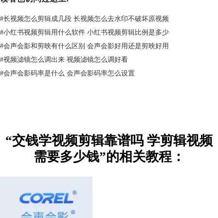
而如果是公众号、抖音这些私人的课程，讲解的内容都是如何变现、如何
#
长视频怎么剪辑成几段 长视频怎么去水印不破坏原视频
吸引流量等看似吸引的内容，但其实内容十分空洞，基本不涉及视频剪辑
#
小红书视频剪辑用什么软件 小红书视频剪辑比例是多少
的操作演示内容，是非常不靠谱的。这些不是在教技巧，很多只是带吸流
#
会声会影和剪映有什么区别 会声会影好用还是剪映好用
量、忽悠的性质，比如多少天回本，一周就能赚上千，都是不靠谱的。
#
视频滤镜怎么调出来 视频滤镜怎么调好看
二、学剪辑视频需要多少钱
如果想通过交钱学视频剪辑的方式快速上手视频的制作，那么，学视频剪
#
会声会影码率是什么 会声会影码率怎么设置
辑需要多少钱？下面以广受欢迎的会声会影中文网站学习教程为例，给大
家具体介绍一下。
会声会影中文网站上的教程是有标准分级的，小伙伴可按照视频剪辑初
级、中级，软件操作的初级、中级教程的顺序学习。
初级课程，只需19.9元就能学习基础的视频剪辑教程。即使是从零开始的
“交钱学视频剪辑靠谱吗 学剪辑视频
小伙伴，大部分都能通过基础的学习快速掌握视频剪辑的技巧，对于简单
的视频剪切、拼接等操作可以熟练掌握。
需要多少钱”的相关教程：