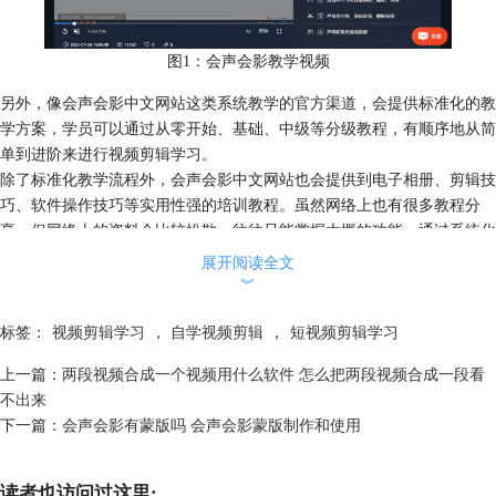
图1：会声会影教学视频
另外，像会声会影中文网站这类系统教学的官方渠道，会提供标准化的教
学方案，学员可以通过从零开始、基础、中级等分级教程，有顺序地从简
单到进阶来进行视频剪辑学习。
除了标准化教学流程外，会声会影中文网站也会提供到电子相册、剪辑技
巧、软件操作技巧等实用性强的培训教程。虽然网络上也有很多教程分
享，但网络上的资料会比较松散，往往只能掌握大概的功能，通过系统化
的官方教程进行学习，效果才会更加事半功倍。
展开阅读全文
︾
标签：
视频剪辑学习
，
自学视频剪辑
，
短视频剪辑学习
上一篇：
两段视频合成一个视频用什么软件 怎么把两段视频合成一段看
不出来
下一篇：
会声会影有蒙版吗 会声会影蒙版制作和使用
图2：免费付费课程
读者也访问过这里: