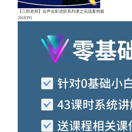
【三郎老师】会声会影进阶系列课之实战案例篇
201839
5