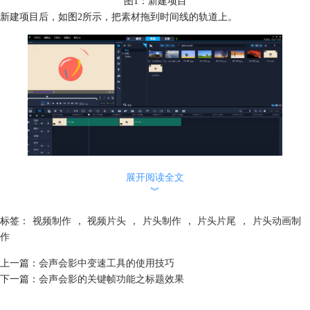
图1：新建项目
新建项目后，如图2所示，把
素材
拖到时间线的轨道上。
展开阅读全文
︾
图2：将素材拖入时间线轨道
二、添加闪光转场效果
标签：
视频制作
，
视频片头
，
片头制作
，
片头片尾
，
片头动画制
动画和LOGO的简单拼贴会让画面显得突兀和单调，这时需要加入一些转
作
场效果让画面更加和谐美观。会声会影制作片头动画可以选择的转场非常
上一篇：
会声会影中变速工具的使用技巧
丰富。
下一篇：
会声会影的关键帧功能之标题效果
这次制作笔者选择了会声会影转场中的闪光转场效果，这款转场效果能够
根据视频色调在视频过渡时添加闪光与色彩特效，让视频更有美感。