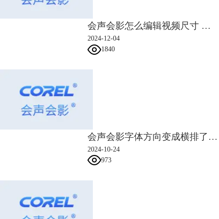
会声会影怎么编辑视频尺寸 会声会影编辑视频画面大小方法
2024-12-04
1840
会声会影字体方向变成横排了 会声会影字体颜色怎么改
2024-10-24
973
图2：短视频拍摄现场