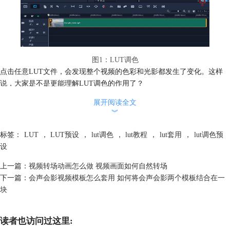
图1：LUT调色
点击任意LUT文件，会发现整个视频的色彩和光影都发生了变化。这样
说，大家是不是更能理解LUT调色的作用了？
展开阅读全文
︾
标签：
LUT
，
LUT预设
，
lut调色
，
lut教程
，
lut套用
，
lut调色预
设
上一篇：
视频转场动画怎么做 视频画面如何自然转场
图2：效果对比
下一篇：
会声会影视频模板怎么套用 如何将会声会影两个模板结合在一
如果觉得内置的LUT文件太少，还可以去会声会影的中文网站，里面有
块
400+的模板素材，有节日、婚礼、年会、商务等多种类型，可以满足不
同场景下的用户需求！
读者也访问过这里: