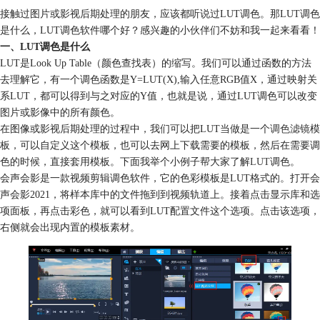
接触过图片或影视后期处理的朋友，应该都听说过LUT调色。那LUT调色
是什么，LUT调色软件哪个好？感兴趣的小伙伴们不妨和我一起来看看！
一、LUT调色是什么
LUT是Look Up Table（颜色查找表）的缩写。我们可以通过函数的方法
去理解它，有一个调色函数是Y=LUT(X),输入任意RGB值X，通过映射关
系LUT，都可以得到与之对应的Y值，也就是说，通过LUT调色可以改变
图片或影像中的所有颜色。
在图像或影视后期处理的过程中，我们可以把LUT当做是一个
调色滤镜
模
板，可以自定义这个模板，也可以去网上下载需要的模板，然后在需要调
色的时候，直接套用模板。下面我举个小例子帮大家了解
LUT
调色。
会声会影是一款视频剪辑调色软件，它的色彩模板是LUT格式的。打开会
声会影2021，将样本库中的文件拖到到视频轨道上。接着点击显示库和选
项面板，再点击彩色，就可以看到LUT配置文件这个选项。点击该选项，
右侧就会出现内置的模板素材。