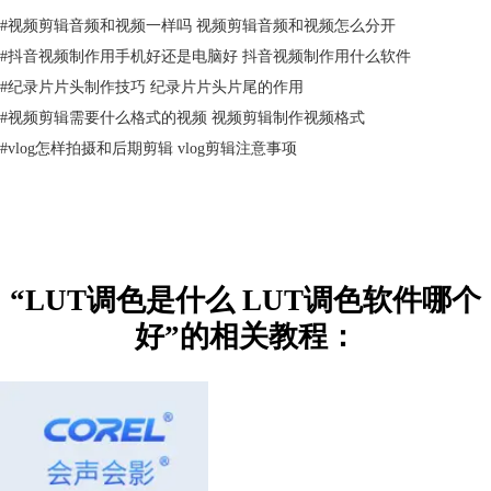
#
视频剪辑音频和视频一样吗 视频剪辑音频和视频怎么分开
#
抖音视频制作用手机好还是电脑好 抖音视频制作用什么软件
#
纪录片片头制作技巧 纪录片片头片尾的作用
#
视频剪辑需要什么格式的视频 视频剪辑制作视频格式
#
vlog怎样拍摄和后期剪辑 vlog剪辑注意事项
图3：素材模板
二、LUT调色软件哪个好
1.会声会影
会声会影
是一款实用的剪辑软件，功能比较齐全。它拥有丰富的LUT配置
“LUT调色是什么 LUT调色软件哪个
文件，点击就可以快速给视频调色，可以满足不同场景下的用户需求，如
好”的相关教程：
果不想使用内置的调色模板，也可以去官网或网上下载好LUT文件，导入
后就可以使用了。同时它的界面清晰简洁，操作方便快捷，对初学者非常
友好。