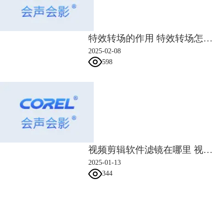
为了方便用户们随时在线进行学习，会声会影视频剪辑软件的
在线训练营
邀请了视频后期领域中的知名讲师，为所有剪辑爱好者们提供了一个可以
特效转场的作用 特效转场怎么做
在线与老师互动的学习平台。老师会结合实际案例带领学员按步骤完成每
一项实战练习，不放过操作上的每一个小技巧。课程当堂布置作业，老师
2025-02-08
会在下一课时对学员们上交的作品进行逐一点评和指导。
598
视频剪辑软件滤镜在哪里 视频剪辑软件滤镜怎么调
2025-01-13
344
图5：会声会影在线训练营课程截图
二、视频需要准备什么
会声会影指南
在明确视频剪辑的学习方法后，做好充足的准备才能早日做出属于自己的