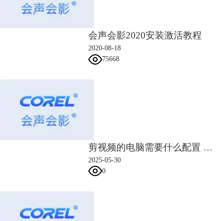
图3：脸部效果滤镜
2.学习渠道
会声会影2020安装激活教程
首先，通过会声会影视频剪辑软件 的
“帮助主题”
来熟悉软件的功能和操
2020-08-18
作。在对软件的功能和操作有了基本认识后，就可以到
“在线知识库”
中学
75668
习各种
视频编辑
的技巧。在学习视频剪辑的初期，只要对软件的各功能板
块有一个大致的了解即可，然后再结合实际案例进行更加深入的练习。会
声会影视频剪辑软件 的
“帮助主题”
和
“在线知识库”
，可以让视频剪辑的初
学者们快速度过新手期。
剪视频的电脑需要什么配置 剪视频的软件有哪些
2025-05-30
0
图4：会声会影面粉在线教程库