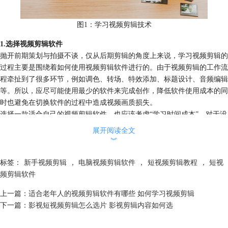
图1：学习视频剪辑技术
1.选择视频剪辑软件
抛开前期策划与拍摄不谈，仅从后期剪辑的角度上来说，学习视频剪辑的
过程主要是围绕着如何使用视频剪辑软件进行的。由于视频剪辑的工作流
程牵扯到了很多环节，例如调色、转场、特效添加、标题设计、音频编辑
等。所以，应尽可能使用最少的软件来完成创作，降低软件使用成本的同
时也避免在切换软件的过程中造成视频画质损失。
选择一款适合自己的视频剪辑软件，也应该考虑“学习时间成本”。对于没
有固定学习时间的用户，应该避免选择一些操作复杂的软件。很多初学者
展开阅读全文
都是因为拿不出足够的时间进行学习，最终导致了半途而废。综合以上所
︾
有参考条件后，作者推荐使用
会声会影视频剪辑软件
。
标签：
新手视频剪辑
，
电脑视频剪辑软件
，
短视频剪辑教程
，
短视
频剪辑软件
上一篇：
适合老年人的视频剪辑软件有哪些 如何学习视频剪辑
下一篇：
影视短视频剪辑怎么选片 影视剪辑内容如何选