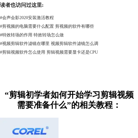
读者也访问过这里:
#
会声会影2020安装激活教程
图2：会声会影视频剪辑软件
#
剪视频的电脑需要什么配置 剪视频的软件有哪些
#
特效转场的作用 特效转场怎么做
该软件拥有强大的视频编辑能力，同时具备音频编辑、视频特效、标题设
计等众多功能模块。拥有一款会声会影视频剪辑软件，就等于同时拥有了
#
视频剪辑软件滤镜在哪里 视频剪辑软件滤镜怎么调
专业级的调色面板、50多个编辑轨道、130多个预置
滤镜
效果及150多个预
#
剪辑视频软件怎么使用 剪辑视频需要显卡还是CPU
置转场效果。最新版的会声会影
视频剪辑软件
还添加了人脸识别、动态
AR贴图、运镜转场、GIF创建器等实用功能。几乎无需借助其他软件，单
凭会声会影的预置功能就可以完成市面上9成以上的画面特效。
“剪辑初学者如何开始学习剪辑视频
需要准备什么”的相关教程：