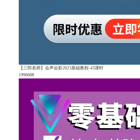
【三郎老师】会声会影2023基础教程-43课时
199660
8