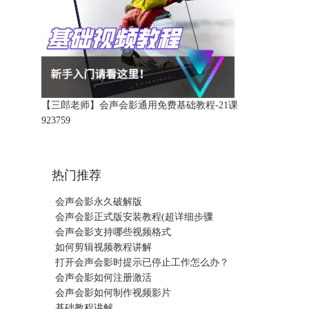
【三郎老师】会声会影通用免费基础教程-21课
92375
9
热门推荐
会声会影永久破解版
会声会影正式版安装教程(超详细步骤
会声会影支持哪些视频格式
如何剪辑视频教程讲解
打开会声会影时提示已停止工作怎么办？
会声会影如何注册激活
会声会影如何制作视频影片
基础教程讲解