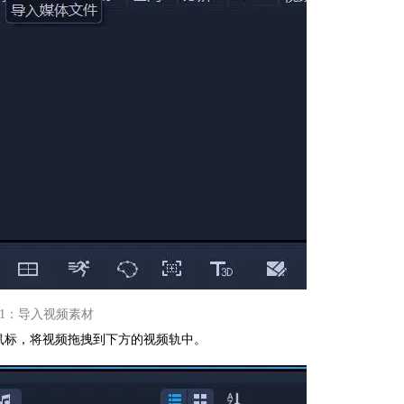
1：导入视频素材
鼠标，将视频拖拽到下方的视频轨中。