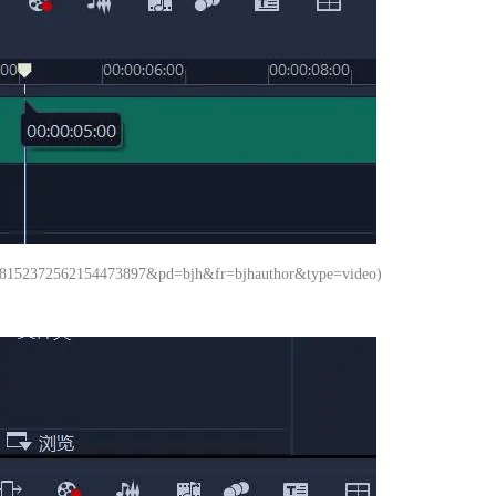
372562154473897&pd=bjh&fr=bjhauthor&type=video)