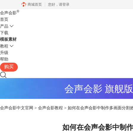
商城首页
您好，
请登录
®
会声会影
首页
产品
下载
模板素材
教程
升级
帮助
购买
会声会影 旗舰
会声会影中文官网
>
会声会影教程
> 如何在会声会影中制作多画面分割
如何在会声会影中制