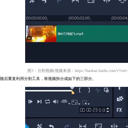
图3：分割视频(视频来源：https://haokan.baidu.com/v?vid=8152
随后重复利用分割工具，将视频拆分成如下的三部分。