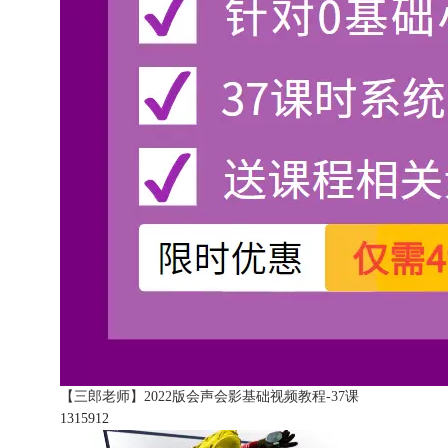
【三郎老师】2022版会声会影基础视频教程-37课
131591
2