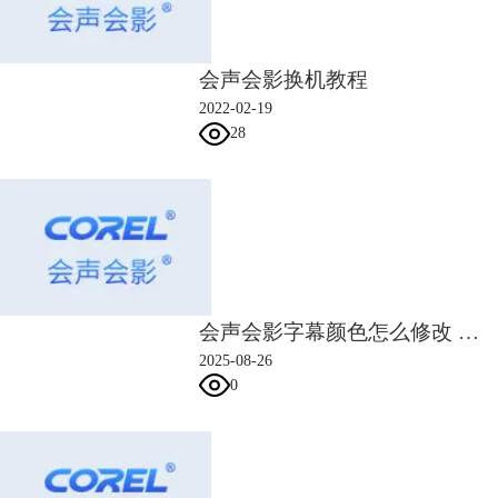
视频编辑软件能通过QuickTime来实现编码支持。
二、会声会影导入视频只有声音
会声会影导入视频只有声音，可能与视频格式不支持有关，也可能与操作
会声会影换机教程
有误有关。对于不同的情况，可通过以下方式解决：
2022-02-19
1.视频格式不支持
28
如果是视频格式不支持，建议用格式工厂进行格式转换。一些视频格式虽
然支持，但由于各种原因还是无法正常使用时，可在格式工厂进行同格式
转换，比如苹果录制的mov视频导入会声会影后，可能会出现只有声音的
问题，用格式工厂转换一下，将mov转mov就可以了。
2.错误将视频添加在声音轨道
一个常见的错误操作是误将视频添加到会声会影的声音轨道。由于会声会
影采用的是多轨道编辑模式，不同的轨道承载的功能也不同。如果将视频
添加到声音轨道，就只会呈现声波与音频，不会显示视频画面。
会声会影字幕颜色怎么修改 会声会影字幕边缘锯齿怎么消除
2025-08-26
0