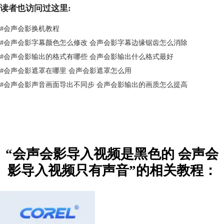
读者也访问过这里:
#
会声会影换机教程
#
会声会影字幕颜色怎么修改 会声会影字幕边缘锯齿怎么消除
#
会声会影输出的格式有哪些 会声会影输出什么格式最好
#
会声会影遮罩在哪里 会声会影遮罩怎么用
#
会声会影声音画面导出不同步 会声会影输出的画质怎么提高
“会声会影导入视频是黑色的 会声会
影导入视频只有声音”的相关教程：
图2：支持的格式
4.缺少相关的解码器
如果会声会影支持该类型的视频格式，但仍无法正常预览的话，可能是视
频使用的编码方式不支持。对于这种情况，建议下载QuickTime，大部分