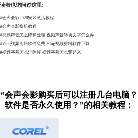
读者也访问过这里:
图二：会声会影2018界面
其次
视频剪辑软件
会声会影是永久使用的，一旦购买可以终身使用。但是
#
会声会影2020安装激活教程
软件不支持免费升级，比如你现在购买了会声会影x9，那么x9是可以永久
#
会声会影换机教程
使用的，但是如果你想要升级到会声会影2018必需要重新购买。当然会声
会影官网也会为大家提供老用户优惠升级的政策。有需要的小伙伴可以点
#
视频声音怎么降噪处理 视频声音转换文字怎么弄
击会声会影升级。
#
Vlog视频剪辑软件免费 Vlog视频剪辑软件下载
作为会声会影中国区总经销商，我们的售后服务是可以保证的，大家购买
#
视频字幕怎么消除掉 视频字幕怎么竖起来
后如果有什么问题都能联系客服进行解决。
扫描下方二维码，关注会声会影官方公众号，即可获得会声会影优惠码、
会声会影免费下载安装包、免费模板素材、免费视频教程、免费直播课
程、免费人工客服等众多福利哦！
“会声会影购买后可以注册几台电脑？
软件是否永久使用？”的相关教程：