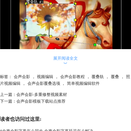
展开阅读全文
︾
图二：拖拉绿色点
以同样方法来调节图片素材上另外几个绿色调节点位置，松开鼠标左键即
标签：
会声会影
，
视频编辑
，
会声会影教程
，
覆叠轨
，
覆叠
，
照
可看到图像素材形状调整成功——
片视频编辑
，
会声会影覆叠选项
，
简单视频编辑软件
上一篇：
会声会影-多重修整视频素材
下一篇：
会声会影模板下载站点推荐
读者也访问过这里:
#
会声会影字幕怎么同步 会声会影字幕延迟怎么解决