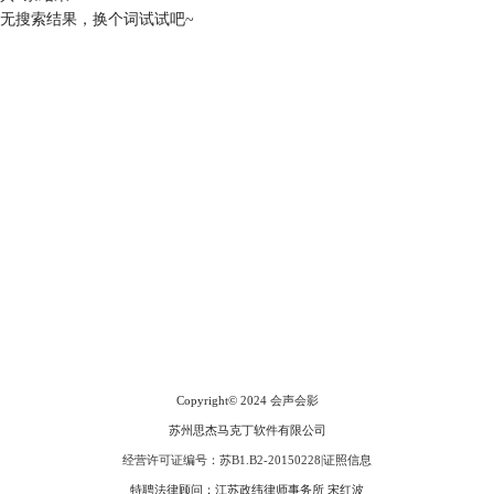
无搜索结果，换个词试试吧~
会声会影指南
服务支持
网站申明
联系客服
广告联盟
Copyright© 2024
会声会影
苏州思杰马克丁软件有限公司
经营许可证编号：苏B1.B2-20150228
|
证照信息
特聘法律顾问：江苏政纬律师事务所 宋红波