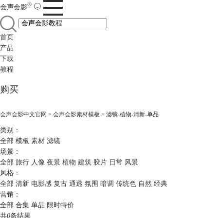
®
会声会影
首页
产品
下载
教程
购买
会声会影中文官网
>
会声会影素材模板
> 滤镜-植物-清新-单品
类别：
全部
模板
素材
滤镜
场景：
全部
旅行
人像
夜景
植物
建筑
胶片
日常
风景
风格：
全部
清新
电影感
复古
通透
氛围
暗调
传统色
自然
经典
营销：
全部
合集
单品
限时特价
共
0
条结果