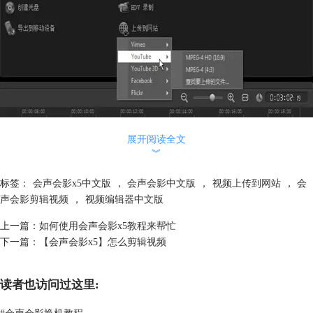
图1：会声会影分享
展开阅读全文
2、渲染结束后会自动弹出一个“注册TouTube”的对话框，输入注册用户名
︾
及密码，如果还没有注册，就点击下面的“加入TouTube”进行注册即可。
然后单击“下一步”按钮完成设置。这样就轻松把视频上传到网上去了。
标签：
会声会影x5中文版
，
会声会影中文版
，
视频上传到网站
，
会
声会影剪辑视频
，
视频编辑器中文版
上一篇：
如何使用会声会影x5教程来帮忙
下一篇：
【会声会影x5】怎么剪辑视频
读者也访问过这里:
#
会声会影换机教程