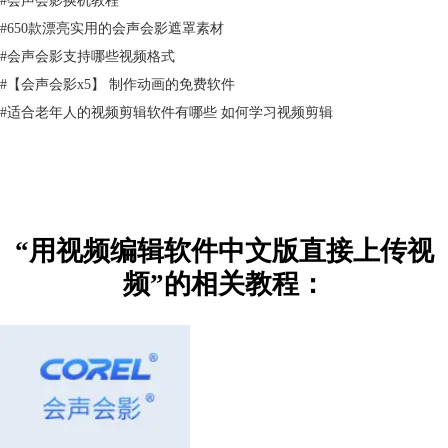
#
650款漂亮实用的会声会影遮罩素材
#
会声会影支持哪些视频格式
#
【会声会影x5】 制作动画的免费软件
#
适合老年人的视频剪辑软件有哪些 如何学习视频剪辑
“用视频编辑软件中文版直接上传视
频”的相关教程：
图2：注册YouTube