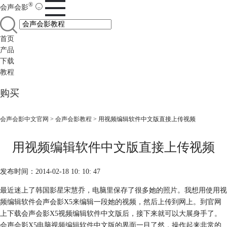
®
会声会影
首页
产品
下载
教程
购买
会声会影中文官网
>
会声会影教程
> 用视频编辑软件中文版直接上传视频
用视频编辑软件中文版直接上传视频
发布时间：2014-02-18 10: 10: 47
最近迷上了韩国影星宋慧乔，电脑里保存了很多她的照片。我想用使用视
频编辑软件会声会影X5来编辑一段她的视频，然后上传到网上。到官网
上下载会声会影X5视频编辑软件中文版后，接下来就可以大展身手了。
会声会影X5
电脑视频编辑软件
中文版的界面一目了然，操作起来非常的