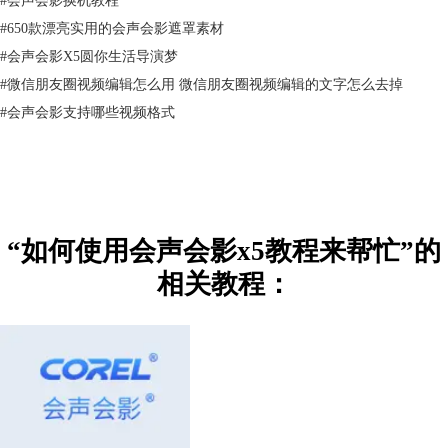
#
650款漂亮实用的会声会影遮罩素材
#
会声会影X5圆你生活导演梦
#
微信朋友圈视频编辑怎么用 微信朋友圈视频编辑的文字怎么去掉
#
会声会影支持哪些视频格式
会声会影x5非常适合个人及家庭制作视频使用，操作简单很容易上手，是
“如何使用会声会影x5教程来帮忙”的
视频爱好者的必备产品。现在提供会声会影x5下载的网站很多，但大部分
相关教程：
都是不合格的破解版，要想更好的使用会声会影x5，就到会声会影官网下
载，并在官网上查看
会声会影X5教程
。