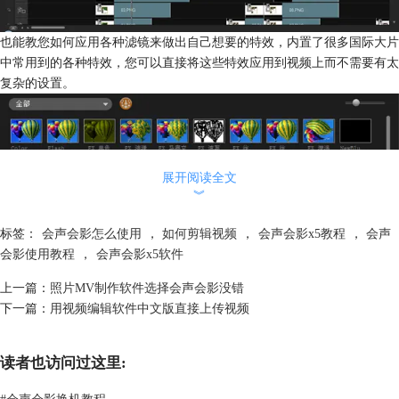
也能教您如何应用各种滤镜来做出自己想要的特效，内置了很多国际大片
中常用到的各种特效，您可以直接将这些特效应用到视频上而不需要有太
复杂的设置。
展开阅读全文
︾
标签：
会声会影怎么使用
，
如何剪辑视频
，
会声会影x5教程
，
会声
会影使用教程
，
会声会影x5软件
上一篇：
照片MV制作软件选择会声会影没错
如果您只是简单的剪辑一些视频也可以做到，会声会影x5教程中会教您如
下一篇：
用视频编辑软件中文版直接上传视频
何剪辑视频，还有将几段不连贯的视频合并成一段，方便上传到视频网
站。
读者也访问过这里:
#
会声会影换机教程