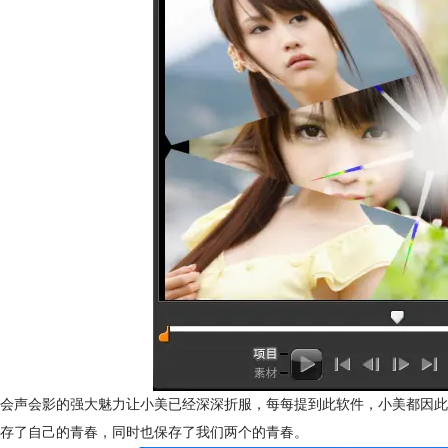
会声会影的强大魅力让小美已经深深折服，每每提到此软件，小美都因此
存了自己的青春，同时也保存了我们两个的青春。