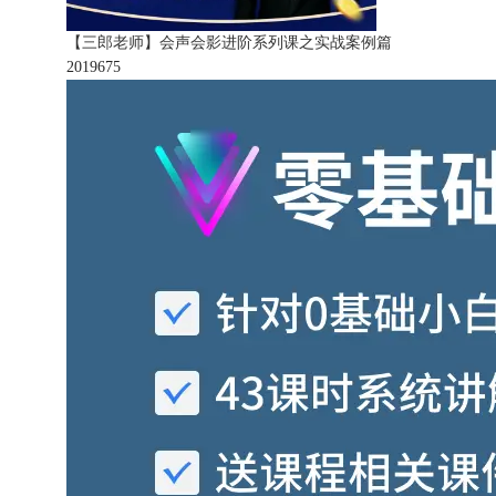
【三郎老师】会声会影进阶系列课之实战案例篇
201967
5