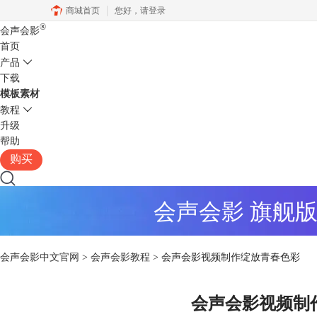
商城首页
您好，
请登录
®
会声会影
首页
产品
下载
模板素材
教程
升级
帮助
购买
会声会影 旗舰
会声会影中文官网
>
会声会影教程
> 会声会影视频制作绽放青春色彩
会声会影视频制