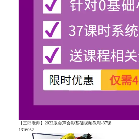
【三郎老师】2022版会声会影基础视频教程-37课
131605
2