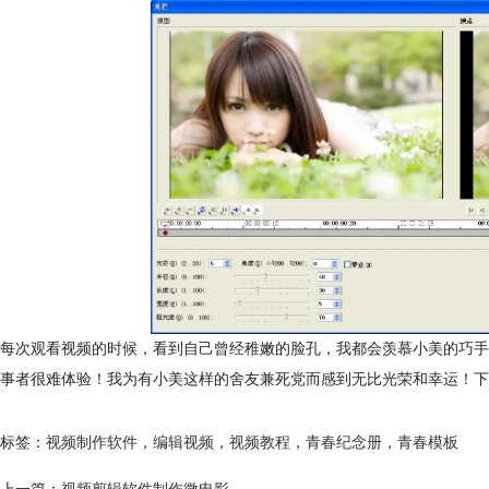
每次观看视频的时候，看到自己曾经稚嫩的脸孔，我都会羡慕小美的巧手
事者很难体验！我为有小美这样的舍友兼死党而感到无比光荣和幸运！下
标签：
视频制作软件
，
编辑视频
，
视频教程
，
青春纪念册
，
青春模板