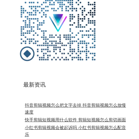
最新资讯
抖音剪辑视频怎么把文字去掉 抖音剪辑视频怎么放慢
速度
快手剪辑短视频用什么软件 剪辑短视频怎么剪切画面
小红书剪辑视频会被起诉吗 小红书剪辑视频怎么配音
乐