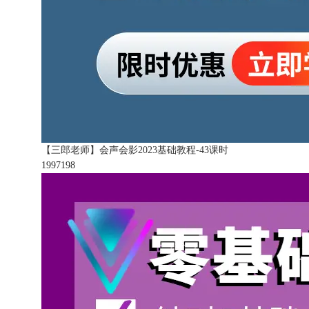
【三郎老师】会声会影2023基础教程-43课时
199719
8