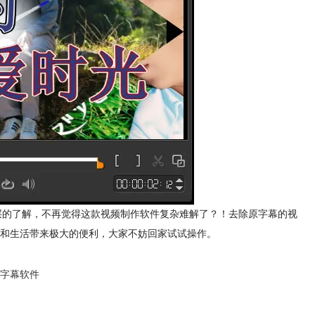
层的了解，不再觉得这款视频制作软件复杂难解了？！去除原字幕的视
和生活带来极大的便利，大家不妨回家试试操作。
字幕软件