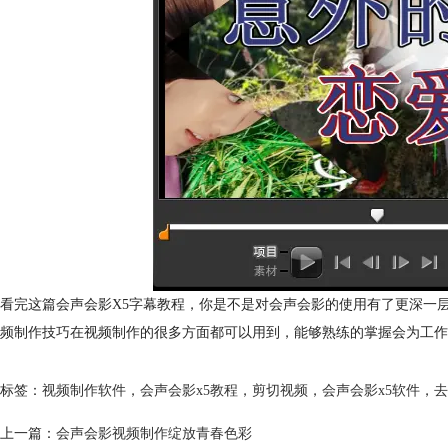
看完这篇会声会影X5字幕教程，你是不是对会声会影的使用有了更深一
频制作技巧在视频制作的很多方面都可以用到，能够熟练的掌握会为工作
标签：
视频制作软件
，
会声会影x5教程
，
剪切视频
，
会声会影x5软件
，
去
上一篇：
会声会影视频制作绽放青春色彩