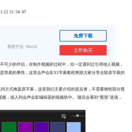
2 11: 54: 07
免费下载
系统平台: Win10
立即购买
不可少的伴侣，在制作视频的过程中，你一定遇到过引用他人视频，
是简易的事情，这里
会声会影X5
字幕教程将跟大家分享去除原字幕的
遮挡方式掩盖原字幕，这里我们主要介绍的是后者，不需要牺牲部分视
视频，插入到会声会影编辑器的视频轨中。 随后会看到“图形”选项，