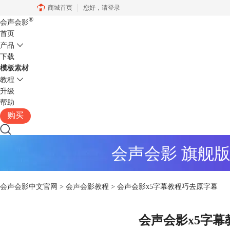
商城首页
您好，
请登录
®
会声会影
首页
产品
下载
模板素材
教程
升级
帮助
购买
会声会影 旗舰
会声会影中文官网
>
会声会影教程
> 会声会影x5字幕教程巧去原字幕
会声会影x5字