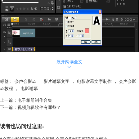
展开阅读全文
︾
4. 当制作到影片结尾部分，可以双击预览窗口进入输入状态，把事先复
制好的文字黏贴在里面，作为谢幕文字。
标签：
会声会影x5
，
影片谢幕文字
，
电影谢幕文字制作
，
会声会影
5. 若要增进谢幕文字效果，可以点击“边框”“阴影”“透明度”等选项，将文
x5教程
，
电影谢幕
字调整到自己喜欢的状态。
6. 为文字添加动画效果，点击“属性”-“应用”-“类型”中选择“飞行”效果。
上一篇：
电子相册制作合集
然后单击“自定义动画属性”，从弹出的对话框中选好文字运动方式。
下一篇：
视频剪辑软件有哪些？
7. 后要设置字幕的暂停时间，预览窗口中找到“暂停区间”，设置适当的自
定义暂停时间。
读者也访问过这里:
8. 制作完毕后点击“播放”浏览影片整体效果，对不满意的地方再做适当的
修改即可。
#
会声会影帧不可读什么原因 会声会影帧不可读怎么解决