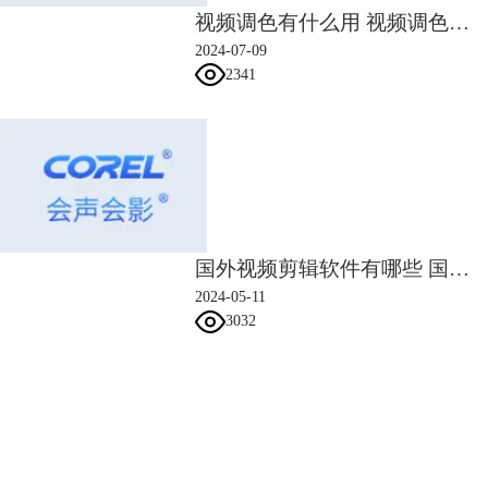
视频调色有什么用 视频调色的操作步骤
2024-07-09
2341
国外视频剪辑软件有哪些 国外视频软件好用推荐
2024-05-11
3032
会声会影指南
服务支持