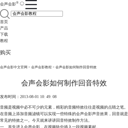
®
会声会影
首页
产品
下载
教程
购买
会声会影中文官网
>
会声会影教程
> 会声会影如何制作回音特效
会声会影如何制作回音特效
发布时间：2013-08-01 10: 49: 08
音频是视频中必不可少的元素，精彩的音频特效往往是视频的点睛之笔。
在音频上添加音频滤镜可以实现一些特殊的
会声会影声音效果
，回音就是
常见的特效之一。今天就来讲讲回音特效制作方法。
一、首先进入会声会影，在视频轨中插入一段视频素材。