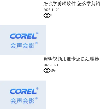
图四：进入自定义设置
怎么学剪辑软件 怎么学剪辑短视频
步骤五：此时在弹出的窗口里进行自定义设置。首先，拖动时间线到第四
2025-11-29
秒位置（可根据具体内容调整位置，此处仅举例），点击左侧的加号按
0
钮，添加关键帧，把关键帧参数调小至0（这四个数值共同决定了画面的
清晰度，数值越小画面越清晰）。中间和结尾处也要添加关键帧（可根据
具体需求做调整），把数值由小调大，营造出一种由清晰到模糊的感觉。
如下图五所示。
剪辑视频用显卡还是处理器 剪辑视频用什么软件
2025-01-31
699
图五：进行自定义设置
步骤六：此外，还可以调节白色区域的显示颜色。鼠标左键单击左下角
的“替换颜色”按钮，在弹出的窗口里选择自己需要的颜色后点击确定即