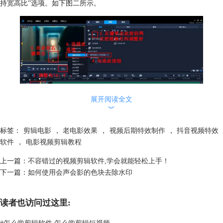
持宽高比”选项。如下图二所示。
展开阅读全文
︾
图二：将素材拖到视频轨道上并进行调整
标签：
剪辑电影
，
老电影效果
，
视频后期特效制作
，
抖音视频特效
步骤三：此时左键单击界面中间靠右的返回按钮回到主界面，点击界面中
软件
，
电影视频剪辑教程
间的“FX滤镜”按钮，在素材库里找到并选择“老电影”滤镜，按住鼠标左键
上一篇：
不容错过的视频剪辑软件,学会就能轻松上手！
将其拖到视频素材上。如下图三所示。
下一篇：
如何使用会声会影的色块去除水印
读者也访问过这里:
#
怎么学剪辑软件 怎么学剪辑短视频