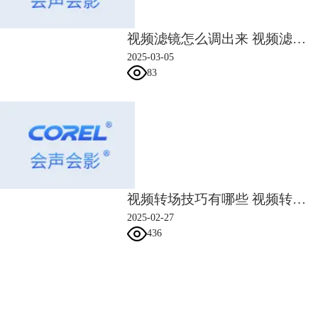
赛克，并能自动形成移动路径，接下来，一起来看看怎么操作。
如图6所示，将素材添加到会声会影的视频轨道中，然后点击上方工具栏
视频滤镜怎么调出来 视频滤镜怎么调好看
中的“运动追踪”功能。
2025-03-05
83
图5：运动追踪
会声会影的运动追踪功能可以通过定义追踪区域的方式，智能地绘制追踪
路径，并为追踪区域匹配对象或添加马赛克。
打开功能面板后，如图6所示，预览窗口中会出现跟踪器、匹配对象与运
视频转场技巧有哪些 视频转场技巧如何无缝衔接
动追踪三个步骤的说明，我们只需按照这三个步骤操作，就能添加动态马
2025-02-27
赛克效果。
436
会声会影指南