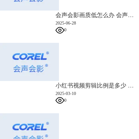
会声会影画质低怎么办 会声会影输出的画质怎么提高
2025-06-28
图3：去除马赛克特效
0
如图4所示，在会声会影右侧媒体库中，选择“特效”目录，找到“去除马赛
克”特效，并将其拖入下方轨道素材中，即可去掉视频马赛克。该功能适
合用于马赛克格子数量较多，模糊程度较轻的素材。
小红书视频剪辑比例是多少 小红书视频剪辑怎么把原声去掉
2025-03-10
0
图4：添加特效
二、视频马赛克怎么跟着移动
如果要添加静态的马赛克，运用会声会影的马赛克特效能轻松实现，但如
果要让视频马赛克动态移动，该怎么实现呢？会声会影同样能添加动态马