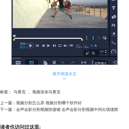
图1：裁剪模式
展开阅读全文
︾
如图2所示，此时预览窗口中会出现“裁剪框”，调整裁剪框直至马赛克被
裁掉即可。
标签：
马赛克
，
视频添加马赛克
上一篇：
视频分割怎么弄 视频分割哪个软件好
下一篇：
会声会影分割视频快捷键 会声会影分割视频中间出现缝隙
读者也访问过这里: