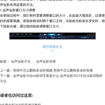
声会影布局设置的方法。
1.会声会影窗口大小调整
在剪辑过程中，我们有时需要调整窗口的大小，比如放大预览区，以便更
好的观看视频。将鼠标移动到两个窗口之间，
当鼠标光标发生变化时，
按
下鼠标右键，通过拖动鼠标调整窗口大小。
展开阅读全文
︾
标签：
会声会影片头
，
会声会影录屏
上一篇：
剪辑中怎么删除多余的视频 剪辑中怎么删除多余的音频
下一篇：
会声会影卡拉ok歌词字幕是什么 会声会影2023卡拉ok歌词制作
方法
图二：会声会影工具栏
读者也访问过这里:
除此之外，
还有一个调整会声会影预览区大小的方法
，点击预览区中的
【扩大】，可以将预览区调整变大。
#
会声会影2020安装激活教程