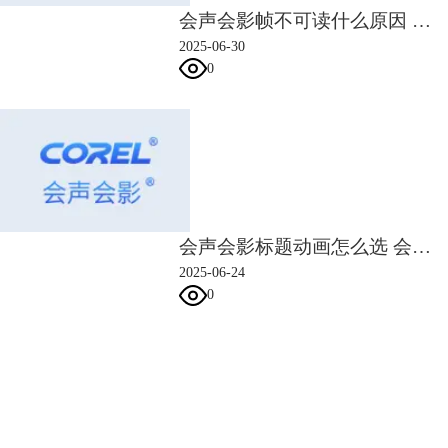
会声会影帧不可读什么原因 会声会影帧不可读怎么解决
2025-06-30
0
图六：自定义工具栏添加
以上便是有关会声会影布局设置的方法。
会声会影标题动画怎么选 会声会影标题动画速度怎么调
三、会声会影布局保存
2025-06-24
在按照自己的喜好和使用习惯调整好的窗口大小和位置，
能不能保存下
0
来，以便之后使用呢？
下面将为大家介绍会声会影如何保存自定义面板。
（1）找到会声会影工具栏中的【设置】，选中【布局设置】，依次点击
【保存至】，【自定义#1】，或者使用快捷键【alt+1】来保存页面布
会声会影指南
局。
服务支持