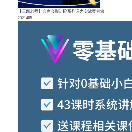
【三郎老师】会声会影进阶系列课之实战案例篇
202148
5