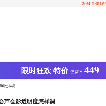
【秒杀】60+正版
449
版
限时狂欢
特价
仅需￥
明度怎样调
 会声会影透明度怎样调