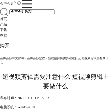
®
会声会影
首页
产品
下载
教程
购买
会声会影中文官网
>
会声会影教程
> 短视频剪辑需要注意什么 短视频剪辑主要做什
么
短视频剪辑需要注意什么 短视频剪辑主
要做什么
发布时间：2022-03-31 11: 18: 53
电脑系统：Windows 10