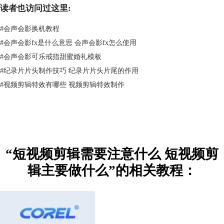
读者也访问过这里:
图1 视频多素材导入
#
会声会影换机教程
#
会声会影fx是什么意思 会声会影fx怎么使用
选中视频素材，点击“更改项目宽高比”功能按钮，更改视频画面尺寸或比
例。
#
会声会影可乐戒指甜蜜婚礼模板
#
纪录片片头制作技巧 纪录片片头片尾的作用
#
​视频剪辑特效有哪些 视频剪辑特效制作
“短视频剪辑需要注意什么 短视频剪
辑主要做什么”的相关教程：
图2 更改项目宽高比
按照短视频注意事项，“更改项目宽高比”菜单下选择点击手机型“9:16”功
能按钮，将视频比例设置为手机播放比例。