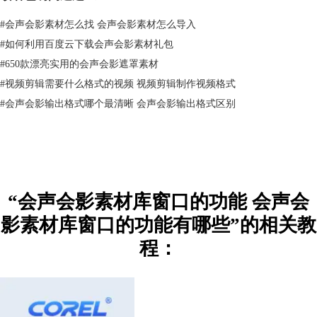
#
会声会影素材怎么找 会声会影素材怎么导入
#
如何利用百度云下载会声会影素材礼包
#
650款漂亮实用的会声会影遮罩素材
#
视频剪辑需要什么格式的视频 视频剪辑制作视频格式
#
会声会影输出格式哪个最清晰 会声会影输出格式区别
图二：显示库面板
二、会声会影素材库窗口的功能有哪些
素材库包括【媒体】，【声音】，【模板】，【转场】，【标题】，【覆
叠】，【滤镜】，【AR贴纸】这几种功能，下面为大家介绍我们主要使
“会声会影素材库窗口的功能 会声会
用的几个面板的操作方法。
影素材库窗口的功能有哪些”的相关教
1.媒体面板
媒体面板是会声会影用来添加项目和储存模板的面板，可以通过【导入】
程：
添加电脑文件夹中的项目，【添加】可以添加新的文件夹，方便我们分门
别类的储存素材。【显示】和【隐藏】可以显示或者隐藏素材。
【媒体】，【声音】，【模板】三个面板使用方法相似。