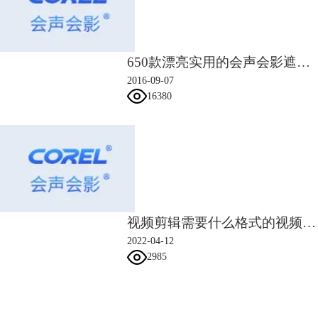
图四：转场特效展示
650款漂亮实用的会声会影遮罩素材
3.标题面板
2016-09-07
（1）点击标题功能，选择不同样式的标题。
16380
（2）这时预览区将出现字幕特效，单击字幕，可以对字幕进行编写，并
且打开标题选项面板。
（3）在标题选项面板中对标题也可以叫做字幕进行编辑设定。
视频剪辑需要什么格式的视频 视频剪辑制作视频格式
2022-04-12
图五：标题面板展示
2985
三、会声会影怎么合并素材
在视频剪辑中，我们有时需要将多个素材合成一个，以便我们一起对这些
会声会影指南
素材进行编辑。这个时候我们可以将多个素材一起导出为模板，下面将为