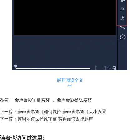
展开阅读全文
︾
图一：素材库功能
标签：
会声会影字幕素材
，
会声会影模板素材
那么会声会影的素材库怎么使用呢？下面为大家介绍打开会声会影素材库
的具体操作方法。
上一篇：
会声会影窗口如何复位 会声会影窗口大小设置
打开会声会影编辑界面，找到左下角的【显示库面板】或者【显示库和选
下一篇：
剪辑如何去掉原字幕 剪辑如何去掉原声
项面板】，两个都可以打开带有素材库（也就是显示库）的面板。
读者也访问过这里: