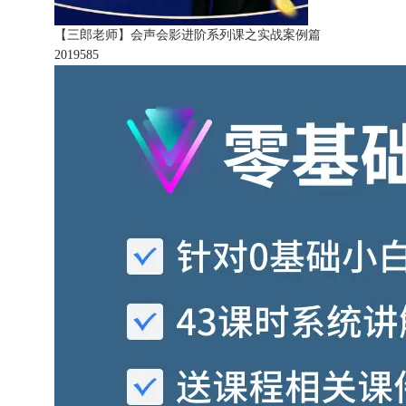
【三郎老师】会声会影进阶系列课之实战案例篇
201958
5