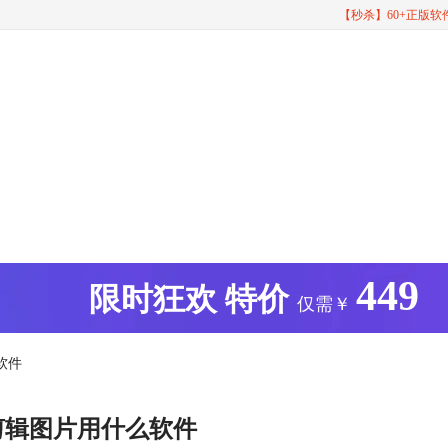
【秒杀】60+正版
449
版
限时狂欢
特价
仅需￥
软件
剪辑图片用什么软件