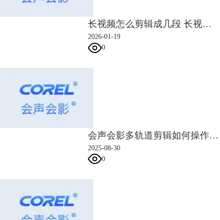
二、会声会影分割视频单个保存方法
1、将需要保存的视频分割出来。
长视频怎么剪辑成几段 长视频怎么去水印不破坏原视频
2026-01-19
0
图5：将需要保存的视频分割出来
会声会影多轨道剪辑如何操作 会声会影多轨道剪辑素材同步对齐方法
2025-08-30
2、右键单击需要删除的视频片段，点击“删除”。
0