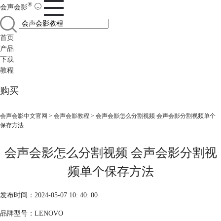
®
会声会影
首页
产品
下载
教程
购买
会声会影中文官网
>
会声会影教程
> 会声会影怎么分割视频 会声会影分割视频单个
保存方法
会声会影怎么分割视频 会声会影分割视
频单个保存方法
发布时间：2024-05-07 10: 40: 00
品牌型号：LENOVO