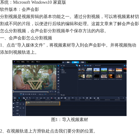
系统：Microsoft Windows10 家庭版
软件版本：会声会影
分割视频是视频剪辑的基本功能之一。通过分割视频，可以将视频素材切
割成不同的片段，以便进行后续的编辑和处理。这篇文章来了解会声会影
怎么分割视频，
会声会影分割视频
单个保存方法的内容。
一、会声会影怎么分割视频
1、点击“导入媒体文件”，将视频素材导入到会声会影中。并将视频拖动
添加到视频轨道上。
图1：导入视频素材
2、在视频轨道上方滑轨处点击我们要分割的位置。