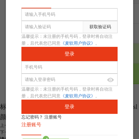
获取验证码
温馨提示：未注册的手机号码，登录时将自动注
册，且代表您已同意
《麦软用户协议》
。
登录
温馨提示：未注册的手机号码，登录时将自动注
展开阅读全文
册，且代表您已同意
《麦软用户协议》
。
︾
标签：
HSL
，
hsl颜色
，
HSL调整
，
HSL调节
，
hsl
登录
颜色空间
忘记密码？
注册账号
注册账号
上一篇：
关键帧动画效果 关键帧动画和逐帧动画的区别
下一篇：
关键帧间隔是什么意思 关键帧间隔越大越好吗