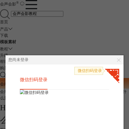
®
会声会影
首页
产品
下载
模板素材
教程
升级
您尚未登录
帮助
购买
手机快捷登录
微信扫码登录
微信扫码登录
微信扫码登录
立即抢购
会声会影 旗舰版
限时狂欢
特价
仅需￥
449
会声会影中文官网
>
会声会影教程
> HSL颜色查询对照表 颜色HSL是什
么意思
HSL颜色查询对照表 颜色HSL是什
么意思