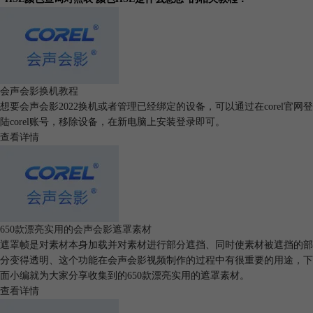
会声会影换机教程
想要会声会影2022换机或者管理已经绑定的设备，可以通过在corel官网登
陆corel账号，移除设备，在新电脑上安装登录即可。
查看详情
650款漂亮实用的会声会影遮罩素材
遮罩帧是对素材本身加载并对素材进行部分遮挡、同时使素材被遮挡的部
分变得透明、这个功能在会声会影视频制作的过程中有很重要的用途，下
图6：进行明度调整
感谢您的阅读，以上就是本篇文章介绍的全部内容了。HSL作为一种广泛
面小编就为大家分享收集到的650款漂亮实用的遮罩素材。
运用的色彩系统，掌握其原理，学会读懂HSL颜色查询对照表，可以为我
查看详情
们在视频编辑中进行
调色
打下基础。