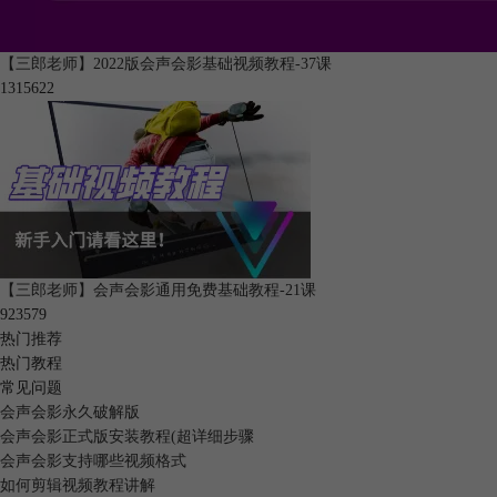
【三郎老师】2022版会声会影基础视频教程-37课
131562
2
图3：进行HSL调色
2.下面为大家介绍色相。色相，即色彩可呈现出来的质地面貌，是色彩的
首要特征。如下图所示，就是将蓝色色相的值调整为0和100的效果。
【三郎老师】会声会影通用免费基础教程-21课
92357
9
热门推荐
热门教程
常见问题
会声会影永久破解版
会声会影正式版安装教程(超详细步骤
会声会影支持哪些视频格式
如何剪辑视频教程讲解