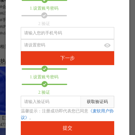
读者也访问过这里:
#
会声会影换机教程
1.设置账号密码
#
650款漂亮实用的会声会影遮罩素材
#
手机拍视频防抖技巧 相机拍视频怎么防抖
2.验证
#
iPhone拍HDR视频会声会影不支持怎么办 怎么对视频进行转码
#
vlog怎样拍摄和后期剪辑 vlog剪辑注意事项
相关应用
下一步
热门课程推荐
1.设置账号密码
图1：一种HSL颜色查询表
2.如下图所示，这是另一种HSL的颜色查询表。与上图不同的是，该表没
2.验证
有展示出颜色，而是以数值来代表对应的颜色。这种表示方式较为精准，
但其也有缺点，就是没有办法直观地看到数值对应的颜色。
获取验证码
温馨提示：注册成功即代表您已同意
《麦软用户协
议》
。
【三郎老师】2022版会声会影中级教程-108课（可适用于2023版）
473178
1
提交