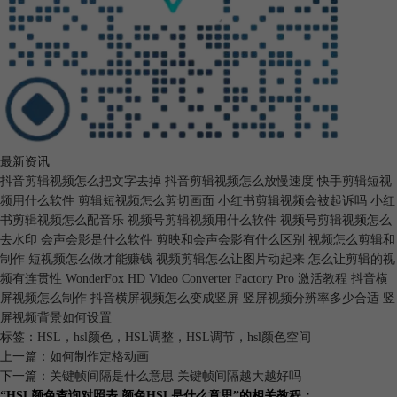
最新资讯
抖音剪辑视频怎么把文字去掉 抖音剪辑视频怎么放慢速度
快手剪辑短视
频用什么软件 剪辑短视频怎么剪切画面
小红书剪辑视频会被起诉吗 小红
书剪辑视频怎么配音乐
视频号剪辑视频用什么软件 视频号剪辑视频怎么
去水印
会声会影是什么软件 剪映和会声会影有什么区别
视频怎么剪辑和
制作 短视频怎么做才能赚钱
视频剪辑怎么让图片动起来 怎么让剪辑的视
图5：进行饱和度调整
频有连贯性
WonderFox HD Video Converter Factory Pro 激活教程
抖音横
4.第三个参数是明度。顾名思义，就是该颜色的明暗程度。如下图所示，
屏视频怎么制作 抖音横屏视频怎么变成竖屏
竖屏视频分辨率多少合适 竖
对明度的调整改变了画面的明暗。
屏视频背景如何设置
标签：
HSL
，
hsl颜色
，
HSL调整
，
HSL调节
，
hsl颜色空间
上一篇：
如何制作定格动画
下一篇：
关键帧间隔是什么意思 关键帧间隔越大越好吗
“HSL颜色查询对照表 颜色HSL是什么意思”的相关教程：