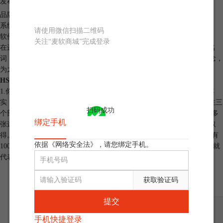
发布时间：2022-01-19 19: 13: 44
品牌型号：联想小新Pro16
系统：Windows 11 家庭中文版
请使用微信扫描二维码
软件版本：会声会影 2021旗舰版
关注“麦软商城”完成登录
在进行
视频编辑
的调色部分时候，你是否会接触到HSL、RGB一类的名
词，却不知道是什么意思？本篇内容将重点讲解色彩中的一些基本概念，
为之后进行视频的调色打下基础。
HSL颜色查询对照表
1.你是否见到过如下图所示类似的颜色对照表，却不理解它的意思？其
实，这种对照表是HSL颜色查询对照表的一部分。看懂这张表需要关注三
扫码成功
个部分：左上角的度数、X轴以及Y轴。完整的HSL颜色查询对照表由多
绑定手机
张这种表组成，每一个表代表一种色调。每个色调以30度间隔从色环取
得。如下图所示，90度就代表黄-绿色调。表中的 X轴代表饱和度，共有
依据《网络安全法》，请您绑定手机。
100%, 75%, 50%, 25%, 0%五个单位。 Y轴则代表亮度。不同的格中，就
代表着不同的颜色。用这种方式几乎可以表示所有的颜色。
获取验证码
提交
手机快捷登录