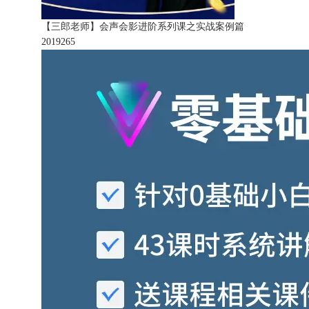
【三郎老师】会声会影进阶系列课之实战案例篇
201926
5