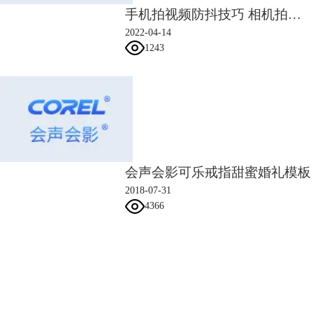
手机拍视频防抖技巧 相机拍视频怎么防抖
2022-04-14
1243
会声会影可乐戒指甜蜜婚礼模板
图5：调整马赛克大小
2018-07-31
将鼠标放在格子中间，待指针变成十字标志，即可移动格子；拖动格子的
4366
四个角，可缩小放大马赛克的范围。
会声会影指南
服务支持