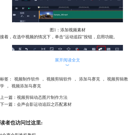
图1：添加视频素材
接着，在选中视频的情况下，单击“运动追踪”按钮，启用功能。
展开阅读全文
︾
标签：
视频制作软件
，
视频剪辑软件
，
添加马赛克
，
视频剪辑教
图2：启用运用追踪
学
，
视频添加马赛克
使用
运动追踪
功能添加动态马赛克，需进行跟踪点或区域的设置、马赛克
上一篇：
视频剪辑动态图片制作方法
区域的设置，运动路径追踪，应用马赛克的操作。
下一篇：
会声会影运动追踪之匹配素材
接下来，我们通过一个实例操作下吧。
读者也访问过这里:
#
会声会影换机教程