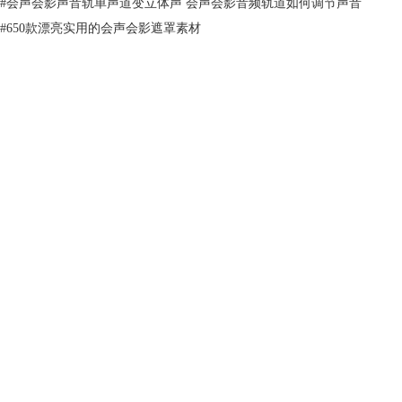
#
会声会影声音轨单声道变立体声 会声会影音频轨道如何调节声音
#
650款漂亮实用的会声会影遮罩素材