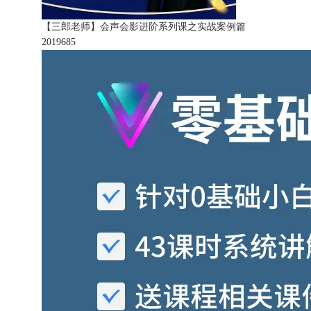
【三郎老师】会声会影进阶系列课之实战案例篇
201968
5