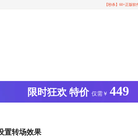
【秒杀】60+正版
449
版
限时狂欢
特价
仅需￥
设置转场效果