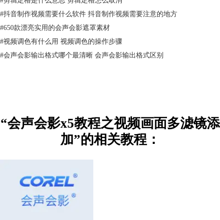
材上，这样第一个滤镜效果就已经添加完毕。
4. 然后我们在刚才的素材库中选择第二个我们需要添加的滤镜效果，比
#
抖音制作视频需要什么软件 抖音制作视频需要注意的地方
如“星形”，按照上述方法，添加到刚刚的素材中，已经添加好的滤镜效果
#
650款漂亮实用的会声会影遮罩素材
可以在“属性”中找到。
#
视频调色有什么用 视频调色的操作步骤
#
会声会影输出格式哪个最清晰 会声会影输出格式区别
“会声会影x5教程之视频画面多滤镜添
加”的相关教程：
图3：添加星形滤镜
5. 选择“自定义滤镜”，旁边可以看到一个倒三角，单击一下便会弹出列表
框，在里面选出自己想要的滤镜样式。