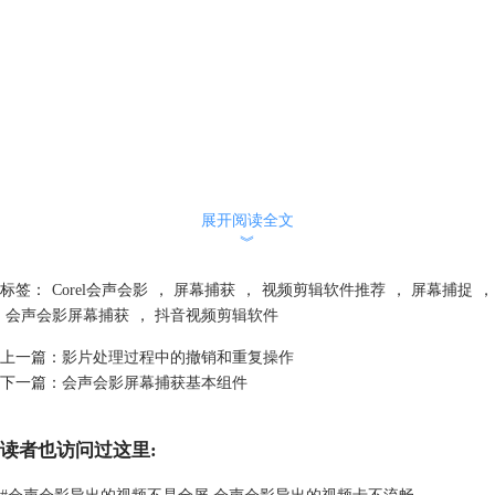
展开阅读全文
︾
标签：
Corel会声会影
，
屏幕捕获
，
视频剪辑软件推荐
，
屏幕捕捉
，
会声会影屏幕捕获
，
抖音视频剪辑软件
上一篇：
影片处理过程中的撤销和重复操作
下一篇：
会声会影屏幕捕获基本组件
读者也访问过这里:
#
会声会影导出的视频不是全屏 会声会影导出的视频卡不流畅