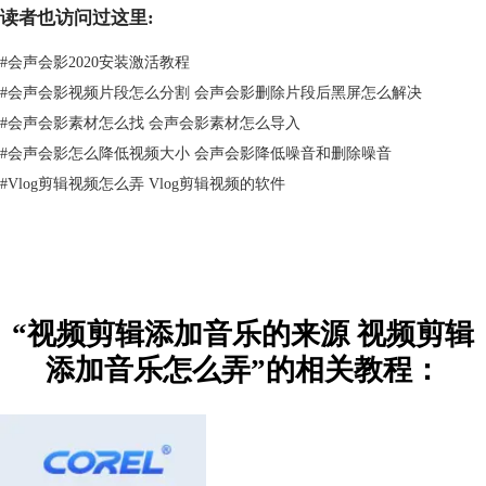
读者也访问过这里:
#
会声会影2020安装激活教程
#
会声会影视频片段怎么分割 会声会影删除片段后黑屏怎么解决
#
会声会影素材怎么找 会声会影素材怎么导入
#
会声会影怎么降低视频大小 会声会影降低噪音和删除噪音
#
Vlog剪辑视频怎么弄 Vlog剪辑视频的软件
图2：淘声网网站
“视频剪辑添加音乐的来源 视频剪辑
2、耳聆网ear0
添加音乐怎么弄”的相关教程：
耳聆网算是一个老牌音乐素材网站了，音乐素材种类多、质量高，而且都
是免费下载，不过需要先注册账号、登录，另外这个网站首页推荐的素材
很老，如果想寻找最近更新的音乐素材，可以查看“本周热门声音”。