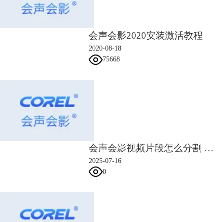
会声会影2020安装激活教程
2020-08-18
75668
会声会影视频片段怎么分割 会声会影删除片段后黑屏怎么解决
2025-07-16
图3：耳聆网
0
3、Looperman
looperman里面有很多音乐人自己制作、上传的音乐素材，种类很多，质
量同样都很高，如果创作者需要一些小众、冷门的bgm，可以考虑从这个
网站寻找，不过网站是全英文界面，国内创作者操作起来可能会不太流
畅。