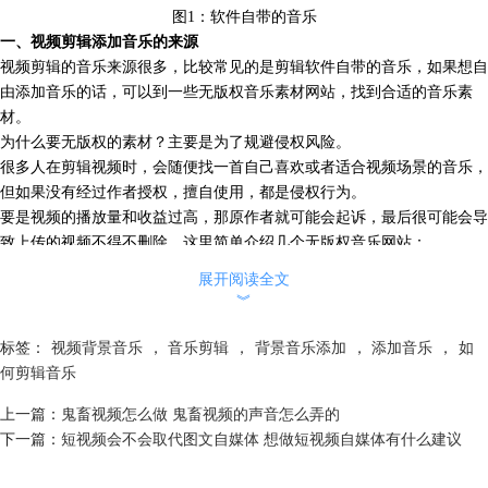
图1：软件自带的音乐
一、视频剪辑添加音乐的来源
视频剪辑的音乐来源很多，比较常见的是剪辑软件自带的音乐，如果想自
由添加音乐的话，可以到一些无版权音乐素材网站，找到合适的音乐素
材。
为什么要无版权的素材？主要是为了规避侵权风险。
很多人在
剪辑视频
时，会随便找一首自己喜欢或者适合视频场景的音乐，
但如果没有经过作者授权，擅自使用，都是侵权行为。
要是视频的播放量和收益过高，那原作者就可能会起诉，最后很可能会导
致上传的视频不得不删除，这里简单介绍几个无版权音乐网站：
1、淘声网toSound
展开阅读全文
淘声网是一个全球免费素材聚合平台，内含各种音乐、
音效
、bgm等，网
︾
站的界面ui非常整洁，创作者可以根据需要的音效类型、直接进行筛选，
而且音频素材质量很高，无需注册登录就能下载。
标签：
视频背景音乐
，
音乐剪辑
，
背景音乐添加
，
添加音乐
，
如
不过在下载资源时，该网站会自动关联“音频蛋”，并且每天都有下载次数
何剪辑音乐
限制。
上一篇：
鬼畜视频怎么做 鬼畜视频的声音怎么弄的
下一篇：
短视频会不会取代图文自媒体 想做短视频自媒体有什么建议