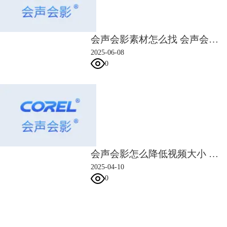
4、FreePD
freepd也算是一个知名度很高的音乐素材网站，里面有很多免版税的音乐
资源，不管是素材种类，还是音乐特效，几乎能满足绝大多数创作者的需
会声会影素材怎么找 会声会影素材怎么导入
求。不过这个网站也是全英文的，并且素材不免费，需要14美元才能下载
2025-06-08
各种素材。
0
二、视频剪辑添加音乐怎么弄
视频剪辑添加音乐的步骤大致能分两步：
1、将音乐素材导入软件
打开会声会影，点击“编辑”，选择“导入媒体文件”，找到音乐素材并导
入，或者直接找到音乐素材，将其拖拽到软件中也可以。
会声会影怎么降低视频大小 会声会影降低噪音和删除噪音
2025-04-10
0
会声会影指南