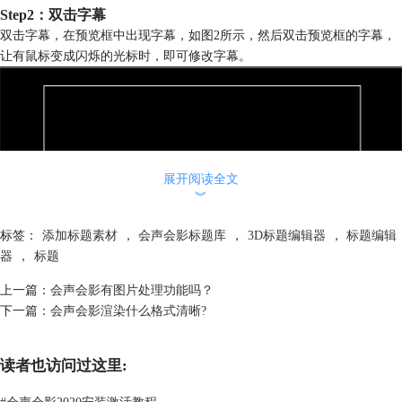
Step2：双击字幕
双击字幕，在预览框中出现字幕，如图2所示，然后双击预览框的字幕，
让有鼠标变成闪烁的光标时，即可修改字幕。
展开阅读全文
︾
标签：
添加标题素材
，
会声会影标题库
，
3D标题编辑器
，
标题编辑
器
，
标题
上一篇：
会声会影有图片处理功能吗？
下一篇：
会声会影渲染什么格式清晰?
图2： 双击字幕 修改字幕
Step3：修改字幕动画
如果对字幕的动作不满意，可以修改字幕的动画。双击字幕，在弹出的选
读者也访问过这里:
框中选择“属性”，然后点击动画，根据动画类型选择，也可设置“自定义
动画属性”调整动画动作，如图3、4所示。
#
会声会影2020安装激活教程