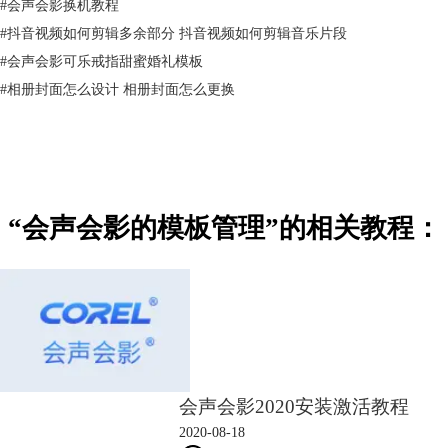
#
会声会影换机教程
4、安装完毕后，预设模板就会显示在模板列表内。
#
抖音视频如何剪辑多余部分 抖音视频如何剪辑音乐片段
方法二：从文件路径导入。
#
会声会影可乐戒指甜蜜婚礼模板
1、在编辑栏中新建文件夹。
#
相册封面怎么设计 相册封面怎么更换
“会声会影的模板管理”的相关教程：
2、找到会声会影内部模板文档路径，一般是在默认路径：系统盘符
\Documents\Corel VideoStudio Pro\VSPTemplate。
会声会影2020安装激活教程
2020-08-18