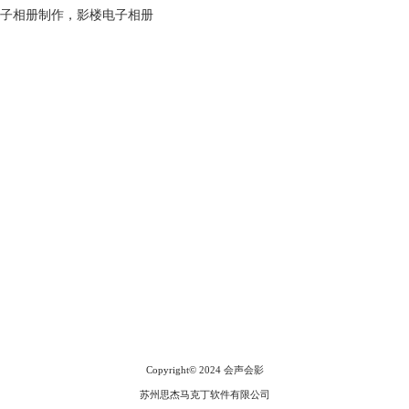
子相册制作
，
影楼电子相册
会声会影指南
服务支持
网站申明
联系客服
广告联盟
Copyright© 2024
会声会影
苏州思杰马克丁软件有限公司